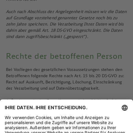
Auch nach Abschluss der Angelegenheit müssen wir die Daten
auf Grundlage vorstehend genannter Gesetze noch bis zu
zehn Jahre speichern. Die Verarbeitung Ihrer Daten wird bis
dahin aber gemäß Art. 18 DS-GVO eingeschränkt. Die Daten
sind dann zugriffsbeschränkt („gesperrt“).
Rechte der betroffenen Person
Bei Vorliegen der gesetzlichen Voraussetzungen stehen den
Betroffenen folgende Rechte nach Art. 15 bis 20 DS-GVO zu:
Recht auf Auskunft, Berichtigung, Löschung, Einschränkung
der Verarbeitung und auf Datenübertragbarkeit.
Außerdem steht den Betroffenen nach Art. 14 Abs. 2 c) in
Verbindung mit Art. 21 DS-GVO ein Widerspruchsrecht gegen
die Verarbeitung zu, die auf Art. 6 Abs. 1 f) DS-GVO beruht.
Die Betroffenen haben gemäß Art. 77 DS-GVO das Recht, sich
bei einer Datenschutzaufsichtsbehörde zu beschweren, wenn