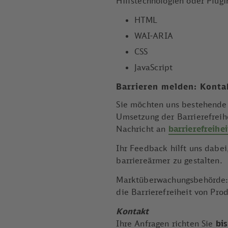
Hilfstechnologien oder Plugin
HTML
WAI-ARIA
CSS
JavaScript
Barrieren melden: Konta
Sie möchten uns bestehende 
Umsetzung der Barrierefreihe
Nachricht an
barrierefreihe
Ihr Feedback hilft uns dabe
barriereärmer zu gestalten.
Marktüberwachungsbehörde: 
die Barrierefreiheit von Pr
Kontakt
Ihre Anfragen richten Sie
bi