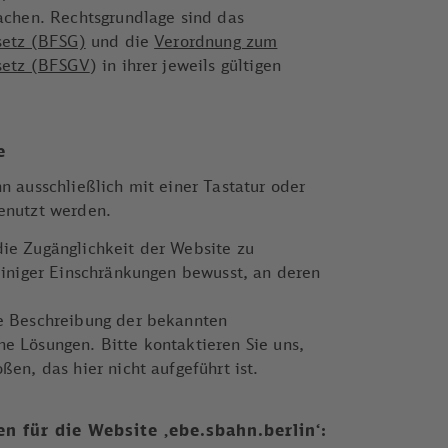
machen.
Rechtsgrundlage sind das
setz (BFSG)
und die
Verordnung zum
esetz (BFSGV
) in ihrer jeweils gültigen
e
n ausschließlich mit einer Tastatur oder
enutzt werden.
ie Zugänglichkeit der Website zu
einiger Einschränkungen bewusst, an deren
e Beschreibung der bekannten
e Lösungen. Bitte kontaktieren Sie uns,
ßen, das hier nicht aufgeführt ist.
 für die Website ‚ebe.sbahn.berlin‘: