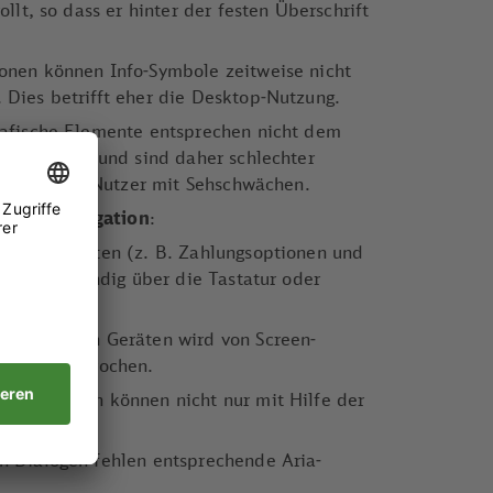
ollt, so dass er hinter der festen Überschrift
onen können Info-Symbole zeitweise nicht
 Dies betrifft eher die Desktop-Nutzung.
rafische Elemente entsprechen nicht dem
tverhältnis und sind daher schlechter
ft vor allem Nutzer mit Sehschwächen.
Reader-Navigation
:
ehreren Seiten (z. B. Zahlungsoptionen und
icht vollständig über die Tastatur oder
nglich.
auf mobilen Geräten wird von Screen-
ekt ausgesprochen.
formationen können nicht nur mit Hilfe der
erden.
n Dialogen fehlen entsprechende Aria-