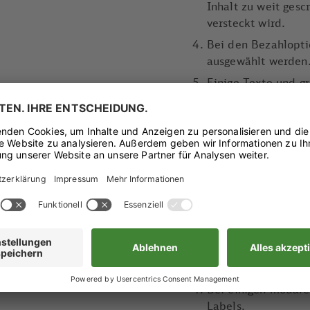
Inhalt zu weit gescr
versteckt wird.
Bei den Bezahlopti
ausgewählt werden.
Einige Texte und g
geforderten Kontras
lesbar. Dies betrif
Tastatur- und Screen-
Info-Symbole auf m
Bezahlseite) sind n
Screen-Reader zugä
Die Sprachauswahl 
Readern nicht korr
Die Überweisungsin
Tastatur kopiert w
Bei einigen modale
Labels.